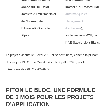
une étudiante de 2e
un étudiant de
année du DUT MMI
master 1 du master IME
(métiers du multimedia et
(
Informatique et
de l’Internet) de
Management
l’Université Grenoble
d’entreprise
),
Alpes
anciennement-MTII, de
l’IAE Savoie Mont Blanc.
Le projet a débuté le 6 avril 2021 et se terminera, comme la plupart
des projets PITON La Grande Voie, le 2 juillet 2021, par la
cérémonie des PITON AWARDS.
PITON LE BLOC, UNE FORMULE
DE 3 MOIS POUR LES PROJETS
D’APPLICATION